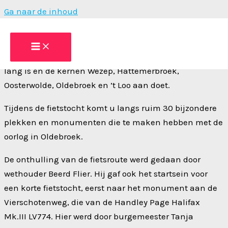
Ga naar de inhoud
Fietsroute WO2 Oldebroek en onthulling straatnaamborden
Op 18 april 2026, 81 jaar na de bevrijding van Oldebroek
is in Oldebroek een
fietsroute
onthuld die ruim 40 km
lang is en de kernen Wezep, Hattemerbroek,
Oosterwolde, Oldebroek en ’t Loo aan doet.
Tijdens de fietstocht komt u langs ruim 30 bijzondere
plekken en monumenten die te maken hebben met de
oorlog in Oldebroek.
De onthulling van de fietsroute werd gedaan door
wethouder Beerd Flier. Hij gaf ook het startsein voor
een korte fietstocht, eerst naar het monument aan de
Vierschotenweg, die van de Handley Page Halifax
Mk.III LV774. Hier werd door burgemeester Tanja